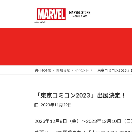
コ
ナ
ン
ビ
テ
ゲ
ン
ー
ツ
シ
へ
ョ
ス
ン
キ
に
ッ
移
プ
動
HOME
お知らせ
イベント
「東京コミコン2023 
「東京コミコン2023 」出展決定！
2023年11月29日
2023年12月8日（金）～2023年12月10日（