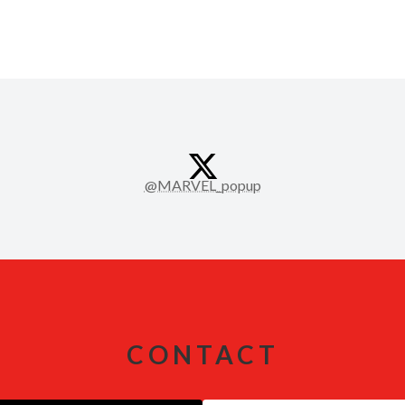
ア
イ
@MARVEL_popup
コ
ン
リ
ン
ク
CONTACT