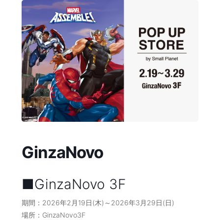
コ
ナ
ン
ビ
テ
ゲ
ン
ー
ツ
シ
へ
ョ
ス
ン
キ
に
ッ
移
プ
動
GinzaNovo
■GinzaNovo 3F
期間：2026年2月19日(木)～2026年3月29日(日)
場所：GinzaNovo3F