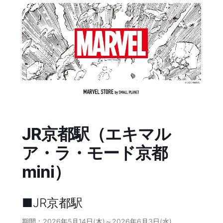
コ
ナ
ン
ビ
テ
ゲ
ン
ー
ツ
シ
へ
ョ
ス
ン
キ
に
ッ
移
プ
動
JR京都駅（エキマル
ア・ラ・モード京都
mini）
■JR京都駅
期間：2026年5月14日(木)～2026年6月3日(水)