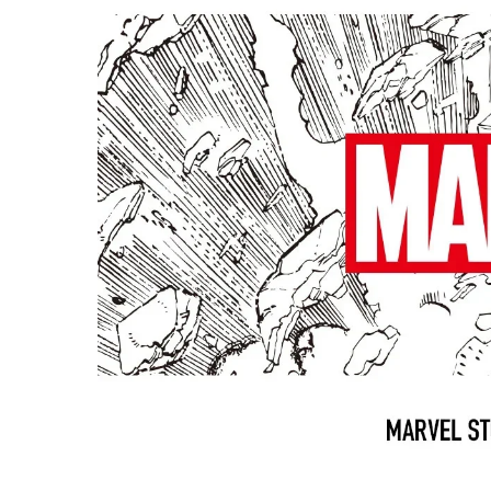
コ
ナ
ン
ビ
テ
ゲ
ン
ー
ツ
シ
へ
ョ
ス
ン
キ
に
ッ
移
プ
動