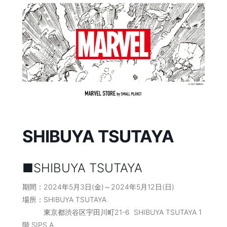
コ
ナ
ン
ビ
テ
ゲ
ン
ー
ツ
シ
へ
ョ
ス
ン
キ
に
ッ
移
プ
動
SHIBUYA TSUTAYA
■SHIBUYA TSUTAYA
期間：2024年5月3日(金)～2024年5月12日(日)
場所：SHIBUYA TSUTAYA
東京都渋谷区宇田川町21-6 SHIBUYA TSUTAYA 1
階 SIPS A