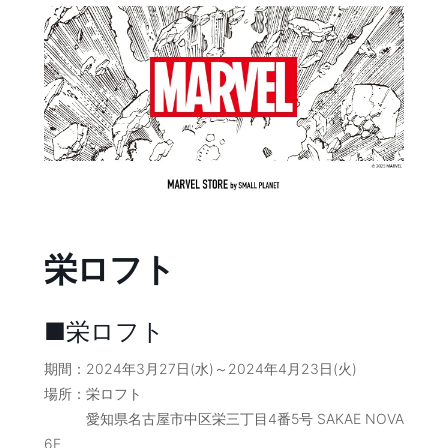
コ
ナ
ン
ビ
テ
ゲ
ン
ー
ツ
シ
へ
ョ
ス
ン
キ
に
ッ
移
プ
動
栄ロフト
■栄ロフト
期間：2024年3月27日(水)～2024年4月23日(火)
場所：栄ロフト
愛知県名古屋市中区栄三丁目4番5号 SAKAE NOVA
6F