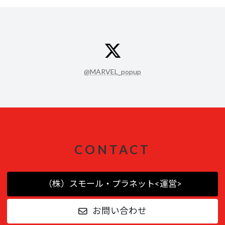
ア
イ
コ
ン
@MARVEL_popup
リ
ン
ク
CONTACT
（株）スモール・プラネット<運営>
お問い合わせ